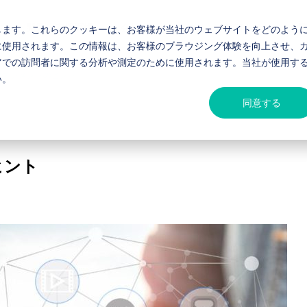
開発・支援実績
会社
ブログ
お知らせ
お
します。これらのクッキーは、お客様が当社のウェブサイトをどのよう
に使用されます。この情報は、お客様のブラウジング体験を向上させ、
アでの訪問者に関する分析や測定のために使用されます。当社が使用す
マネジメントのヒント
い。
リーなし
DX・業務自動化
同意する
ごあいさつ
率化、自動化及び運用
株式会社NADJA 代表取締役 濱口
内研修を提供する企業
思い
ヒント
で
低予算で高品質の
業務効率
を加速！
ゲーム開発！
システム
law VPS移行 実践ガイ
工務店の集客DXとは？デジタ
めのオリ
開発の課題をラボ型開
データ連携
くらクラウドへの移行
ルで安定受注を実現する全体
開発で、
発で解決！予算内で理
化で中小企
産性を飛
想のゲームを形にしま
一気に解決
像
せます。
す。
いをします