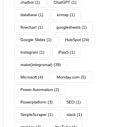
chatbot
(1)
ChatGPT
(1)
database
(1)
ermap
(1)
flowchart
(1)
googlesheets
(1)
Google Slides
(1)
HubSpot
(24)
instagram
(1)
iPaaS
(1)
make(integromat)
(39)
Microsoft
(4)
Monday.com
(5)
Power Automation
(2)
Powerplatform
(3)
SEO
(1)
SimpleScraper
(1)
slack
(1)