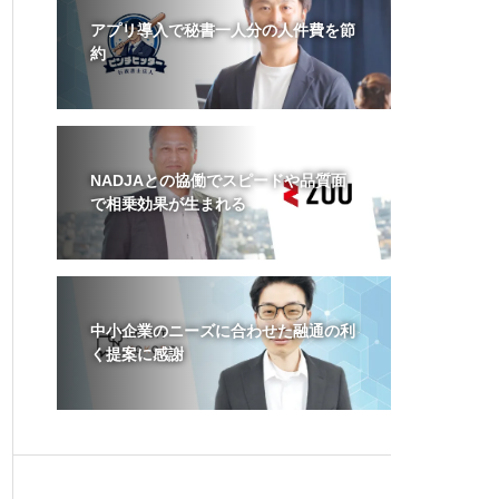
アプリ導入で秘書一人分の人件費を節
約
NADJAとの協働でスピードや品質面
で相乗効果が生まれる
中小企業のニーズに合わせた融通の利
く提案に感謝