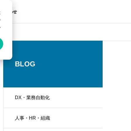
問い合わせ
に
カ
る
営業・マーケティング
DX・業務自動
採用
の
私たちのチームに参加し、一緒に成長
BLOG
していきましょう。
化の
CRM/MA導入で
開発！
業務効率を支援。
DX・業務自動化
生成AIで工務店のランディン
なぜ自社開発
のよる効率
HubSpotで一元管理を
グページを自動生成｜少人数
ニングツール
業の課題を
実現し、業務効率化を
人事・HR・組織
するお手伝
飛躍的に向上させま
でも回せるWeb集客の仕組み
ール選定と内
。
す。