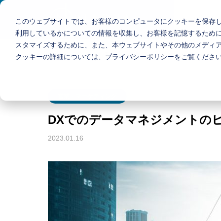
サービス
このウェブサイトでは、お客様のコンピュータにクッキーを保存
利用しているかについての情報を収集し、お客様を記憶するため
スタマイズするために、また、本ウェブサイトやその他のメディ
ブログ
営業・マーケティング
DXでのデータ
クッキーの詳細については、プライバシーポリシーをご覧くださ
カテゴリーなし
カテゴ
会社概要
会社概要・採用
当社は、業務効
営業・マーケティング
担当者育成の社
一緒に働きませんか？
ブログ
です。
サービス
DXでのデータマネジメントの
毎日学習 自動化の道
NADJAが提供するクラ
2023.01.16
も一歩から
イアント様向けサービ
アプリ開発
ス
業務効率化
アンス
2026年版AIエージェント導入
OpenC
中小企業のた
運用を
完全ガイド | 完全ガイド【202
ド｜さ
ジナルアプリ
業務効率と生
6年版】
対応
躍的に向上さ