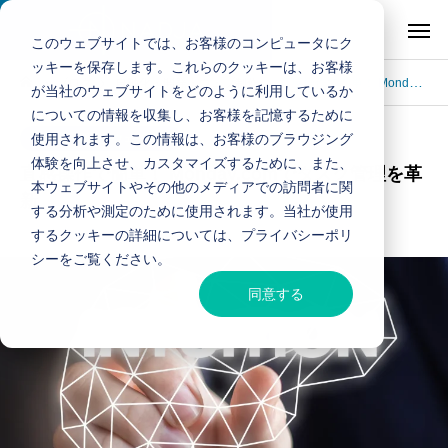
このウェブサイトでは、お客様のコンピュータにク
ッキーを保存します。これらのクッキーは、お客様
ブログ
自動化・開発・ウェブ制作
直感操作で簡単！ Monday.comでタスク管理を革新
が当社のウェブサイトをどのように利用しているか
についての情報を収集し、お客様を記憶するために
使用されます。この情報は、お客様のブラウジング
自動化・開発・ウェブ制作
体験を向上させ、カスタマイズするために、また、
直感操作で簡単！ Monday.comでタスク管理を革
本ウェブサイトやその他のメディアでの訪問者に関
新
する分析や測定のために使用されます。当社が使用
2024.10.30
するクッキーの詳細については、プライバシーポリ
シーをご覧ください。
同意する